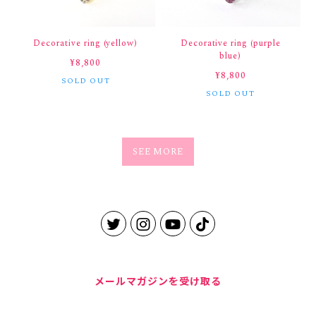
Decorative ring (yellow)
Decorative ring (purple
blue)
¥8,800
¥8,800
SOLD OUT
SOLD OUT
SEE MORE
メールマガジンを受け取る