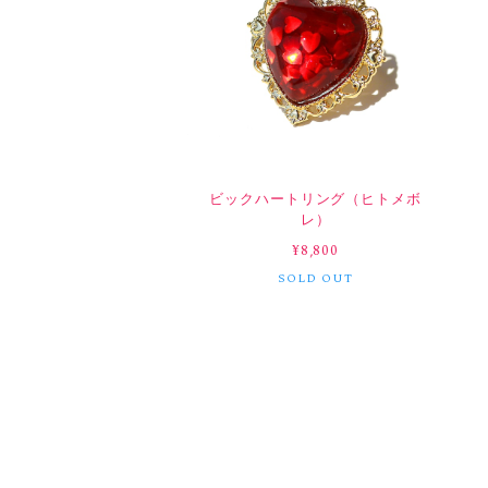
ビックハートリング（ヒトメボ
レ）
¥8,800
SOLD OUT