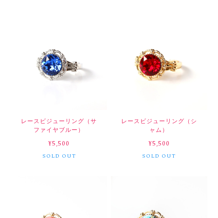
レースビジューリング（サ
レースビジューリング（シ
ファイヤブルー）
ャム）
¥5,500
¥5,500
SOLD OUT
SOLD OUT