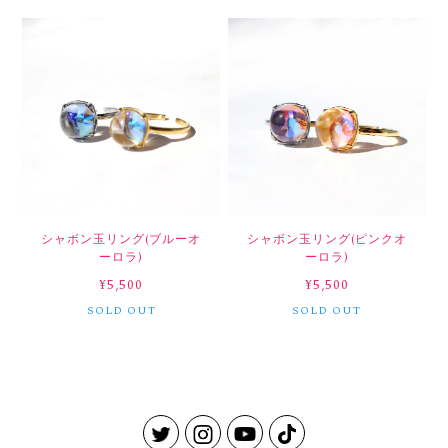
シャボン玉リング(ブルーオ
シャボン玉リング(ピンクオ
ーロラ)
ーロラ)
¥5,500
¥5,500
SOLD OUT
SOLD OUT