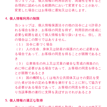
当ショップは、個人情報の利用目的を、関連性を有すると
合理的に認められる範囲内において変更することがあり、
変更した場合にはお客様に通知又は公表します。
4. 個人情報利用の制限
当ショップは、個人情報保護法その他の法令により許容さ
れる場合を除き、お客様の同意を得ず、利用目的の達成に
必要な範囲を超えて個人情報を取り扱いません。但し、次
の場合はこの限りではありません。
（１） 法令に基づく場合
（２） 人の生命、身体又は財産の保護のために必要があ
る場合であって、お客様の同意を得ることが困難であると
き
（３） 公衆衛生の向上又は児童の健全な育成の推進のた
めに特に必要がある場合であって、お客様の同意を得るこ
とが困難であるとき
（４） 国の機関もしくは地方公共団体又はその委託を受
けた者が法令の定める事務を遂行することに対して協力す
る必要がある場合であって、お客様の同意を得ることによ
り当該事務の遂行に支障を及ぼすおそれがあるとき
5. 個人情報の適正な取得