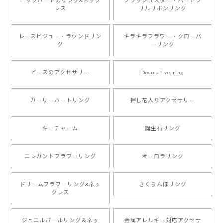
ビックハートのリング&ネック
フラッシュスター・ハートフ
レス
リルリボンリング
レースビジュー・ラウンドリン
キラキラフラワー・クローバ
グ
ーリング
ビーズのアクセサリー
Decorative ring
ガーリーハートリング
押し花入りアクセサリー
キーチャーム
誕生石リング
エレガントフラワーリング
オーロラリング
ドリームフラワーリング&ネッ
さくらんぼリング
クレス
ジュエルパールリング＆ネッ
金属アレルギー対応アクセサ