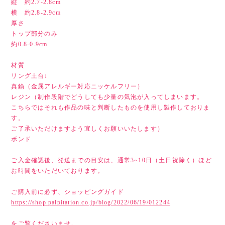
縦 約2.7-2.8cm
横 約2.8-2.9cm
厚さ
トップ部分のみ
約0.8-0.9cm
材質
リング土台↓
真鍮（金属アレルギー対応ニッケルフリー）
レジン（制作段階でどうしても少量の気泡が入ってしまいます。
こちらではそれも作品の味と判断したものを使用し製作しておりま
す。
ご了承いただけますよう宜しくお願いいたします）
ボンド
ご入金確認後、発送までの目安は、通常3~10日（土日祝除く）ほど
お時間をいただいております。
ご購入前に必ず、ショッピングガイド
https://shop.palpitation.co.jp/blog/2022/06/19/012244
をご覧くださいませ。