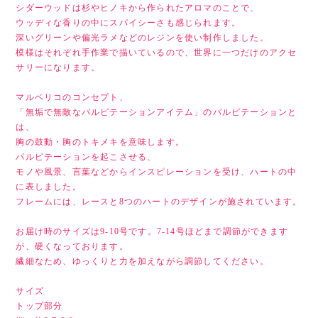
シダーウッドは杉やヒノキから作られたアロマのことで、
ウッディな香りの中にスパイシーさも感じられます。
深いグリーンや偏光ラメなどのレジンを使い制作しました。
模様はそれぞれ手作業で描いているので、世界に一つだけのアクセ
サリーになります。
マルベリコのコンセプト、
「無垢で無敵なパルピテーションアイテム」のパルピテーションと
は、
胸の鼓動・胸のトキメキを意味します。
パルピテーションを起こさせる、
モノや風景、言葉などからインスピレーションを受け、ハートの中
に表しました。
フレームには、レースと8つのハートのデザインが施されています。
お届け時のサイズは9-10号です。7-14号ほどまで調節ができます
が、硬くなっております。
繊細なため、ゆっくりと力を加えながら調節してください。
サイズ
トップ部分