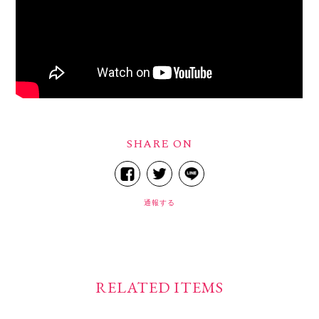
SHARE ON
通報する
RELATED ITEMS