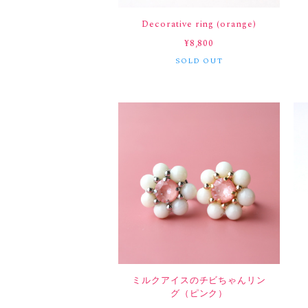
Decorative ring (orange)
¥8,800
SOLD OUT
ミルクアイスのチビちゃんリン
グ（ピンク）