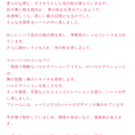
柔らかな煙と、キラキラとした光の粒が落ちていきます。
目の奥に残る残光が、 夢の続きを見せているようで、
名残惜しくも、美しい夏の記憶となるのでした。
そんなを情景をハートの中に表しました。
白いレジンで花火の後の煙を表し、薄紫色のシェルフレークを入れ
ています。
さらに細かいラメを入れ、光の粒を表しました。
マルベリコのコンセプト、
「無垢で無敵なパルピテーションアイテム」のパルピテーションと
は、
胸の鼓動・胸のトキメキを意味します。
パルピテーションを起こさせる、
モノや風景、言葉などからインスピレーションを受け、ハートの中
に表しました。
フレームには、レースと8つのハートのデザインが施されています。
手作業で制作しているため、模様や色合いなど、個体差がありま
す。