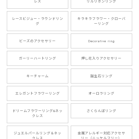
レス
リルリボンリング
レースビジュー・ラウンドリン
キラキラフラワー・クローバ
グ
ーリング
ビーズのアクセサリー
Decorative ring
ガーリーハートリング
押し花入りアクセサリー
キーチャーム
誕生石リング
エレガントフラワーリング
オーロラリング
ドリームフラワーリング&ネッ
さくらんぼリング
クレス
ジュエルパールリング＆ネッ
金属アレルギー対応アクセサ
クレス
リー（ニッケルフリー）