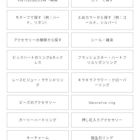
6月15日(月)22時〜再販
カラーで探す
モチーフで探す（例：ハー
土台カラーから探す（例：ゴ
ト、リボン）
ールド、シルバー）
アクセサリーの種類から探す
シール・雑貨
ビックハートのリング&ネック
フラッシュスター・ハートフ
レス
リルリボンリング
レースビジュー・ラウンドリン
キラキラフラワー・クローバ
グ
ーリング
ビーズのアクセサリー
Decorative ring
ガーリーハートリング
押し花入りアクセサリー
キーチャーム
誕生石リング