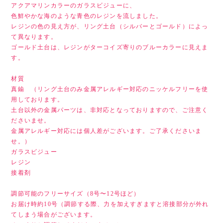
アクアマリンカラーのガラスビジューに、
色鮮やかな海のような青色のレジンを流しました。
レジンの色の見え方が、リング土台（シルバーとゴールド）によっ
て異なります。
ゴールド土台は、レジンがターコイズ寄りのブルーカラーに見えま
す。
材質
真鍮 （リング土台のみ金属アレルギー対応のニッケルフリーを使
用しております。
土台以外の金属パーツは、非対応となっておりますので、ご注意く
ださいませ。
金属アレルギー対応には個人差がございます。ご了承くださいま
せ。）
ガラスビジュー
レジン
接着剤
調節可能のフリーサイズ（8号〜12号ほど）
お届け時約10号（調節する際、力を加えすぎますと溶接部分が外れ
てしまう場合がございます。