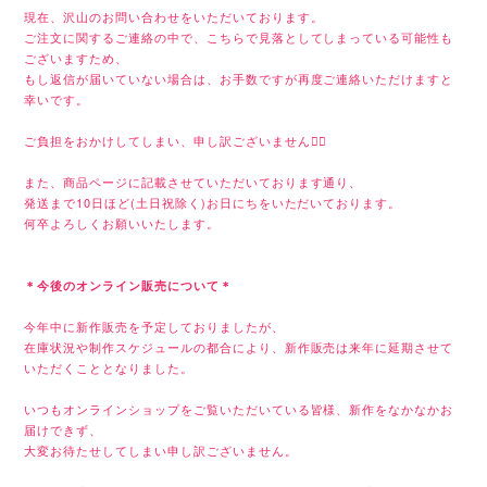
現在、沢山のお問い合わせをいただいております。
ご注文に関するご連絡の中で、こちらで見落としてしまっている可能性も
ございますため、
もし返信が届いていない場合は、お手数ですが再度ご連絡いただけますと
幸いです。
ご負担をおかけしてしまい、申し訳ございません🙇‍♂️
また、商品ページに記載させていただいております通り、
発送まで10日ほど(土日祝除く)お日にちをいただいております。
何卒よろしくお願いいたします。
＊今後のオンライン販売について＊
今年中に新作販売を予定しておりましたが、
在庫状況や制作スケジュールの都合により、新作販売は来年に延期させて
いただくこととなりました。
いつもオンラインショップをご覧いただいている皆様、新作をなかなかお
届けできず、
大変お待たせしてしまい申し訳ございません。