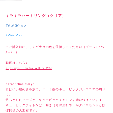
キラキラハートリング（クリア）
¥6,600
税込
SOLD OUT
＊ご購入前に、リング土台の色を選択してください（ゴールドorシ
ルバー）
動画はこちら↓
https://youtu.be/oxiWfDzeiWM
<Production story>
まばゆい煌めきを放つ、ハート型のキュービックジルコニアの周り
に、
艶っとしたビーズと、キュービックチャトンを縫いつけています。
キュービックチャトンは、輝き（光の屈折率）がダイヤモンドとほ
ぼ同様の人工石です。