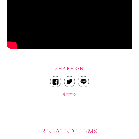
SHARE ON
通報する
RELATED ITEMS