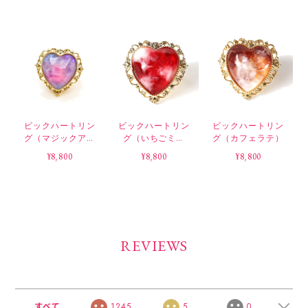
ビックハートリン
ビックハートリン
ビックハートリン
グ（マジックアワ
グ（いちごミル
グ（カフェラテ）
ー）
ク）
¥8,800
¥8,800
¥8,800
REVIEWS
すべて
1245
5
0