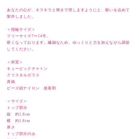
あなたの心が、キラキラと輝きで増しますようにと、願いを込めて
製作しました。
＜指輪サイズ＞
フリーサイズ7〜14号。
硬くなっております。繊細なため、ゆっくりと力を加えながら調節
してください。
＜材質＞
キュービックチャトン
クリスタルガラス
真鍮
ビーズ紐ナイロン 接着剤
＜サイズ＞
トップ部分
縦 約1.8cm
横 約1.8cm
厚さ
トップ部分のみ