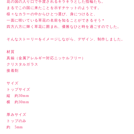
花の国の入り口で手渡されるキラキラとした指輪たち。
まるでこの国に来たことを示すチケットのようです。
様々なカラーの中からひとつ選び、身につけると、
一面に咲いている草花の名前を知ることができるそう＊
四方八方に輝く草花に囲まれ、優雅なひと時を過ごすのでした。
そんなストーリーをイメージしながら、デザイン、制作しました。
材質
真鍮（金属アレルギー対応ニッケルフリー）
クリスタルガラス
接着剤
サイズ
トップサイズ
縦 約30mm
横 約30mm
厚みサイズ
トップのみ
約 5mm