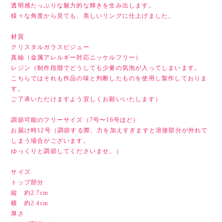
透明感たっぷりな魅力的な輝きを生み出します。
様々な角度から見ても、美しいリングに仕上げました。
材質
クリスタルガラスビジュー
真鍮（金属アレルギー対応ニッケルフリー）
レジン（制作段階でどうしても少量の気泡が入ってしまいます。
こちらではそれも作品の味と判断したものを使用し製作しておりま
す。
ご了承いただけますよう宜しくお願いいたします）
調節可能のフリーサイズ（7号〜16号ほど）
お届け時12号（調節する際、力を加えすぎますと溶接部分が外れて
しまう場合がございます。
ゆっくりと調節してくださいませ。）
サイズ
トップ部分
縦 約2.7cm
横 約2.4cm
厚さ