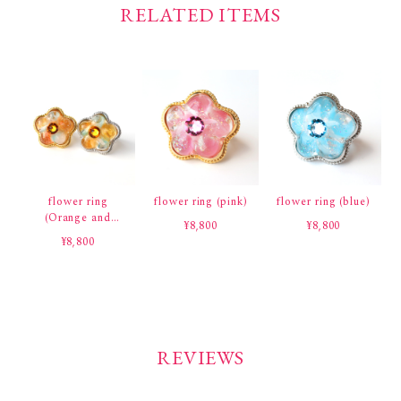
RELATED ITEMS
flower ring
flower ring (pink)
flower ring (blue)
(Orange and
¥8,800
¥8,800
Blue)
¥8,800
REVIEWS