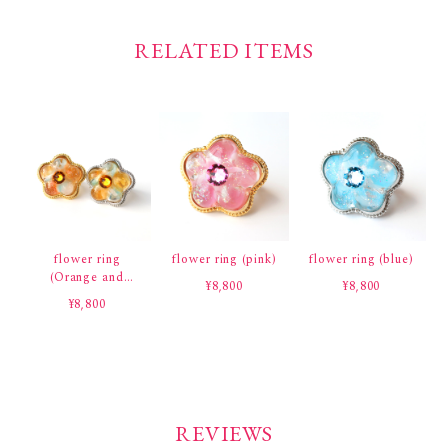
RELATED ITEMS
flower ring
flower ring (pink)
flower ring (blue)
(Orange and
¥8,800
¥8,800
Blue)
¥8,800
REVIEWS