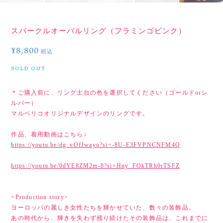
スパークルオーバルリング（フラミンゴピンク）
¥8,800
税込
SOLD OUT
＊ご購入前に、リング土台の色を選択してください（ゴールドorシ
ルバー）
マルベリコオリジナルデザインのリングです。
作品、着用動画はこちら↓
https://youtu.be/dg_vOfJwayo?si=-8U-E3FVPNCNFM4Q
https://youtu.be/0dYE8ZM2m-8?si=Hny_FOkTRh0rTSFZ
<Production story>
ヨーロッパの麗しき女性たちを輝かせていた、数々の装飾品。
あの時代から、輝きを失わず残り続けたその装飾品は、これまでに