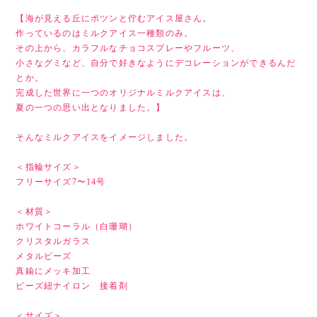
【海が見える丘にポツンと佇むアイス屋さん。
作っているのはミルクアイス一種類のみ。
その上から、カラフルなチョコスプレーやフルーツ、
小さなグミなど、自分で好きなようにデコレーションができるんだ
とか。
完成した世界に一つのオリジナルミルクアイスは、
夏の一つの思い出となりました。】
そんなミルクアイスをイメージしました。
＜指輪サイズ＞
フリーサイズ7〜14号
＜材質＞
ホワイトコーラル（白珊瑚）
クリスタルガラス
メタルビーズ
真鍮にメッキ加工
ビーズ紐ナイロン 接着剤
＜サイズ＞