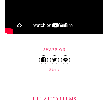
SHARE ON
通報する
RELATED ITEMS