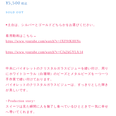
¥5,500
税込
SOLD OUT
◉土台は、シルバーとゴールドどちらかをお選びください。
着用動画はこちら→
https://www.youtube.com/watch?v=JXF9fKl0INs
https://www.youtube.com/watch?v=CJa2kGYLA14
中央にバイオレットのクリスタルガラスビジューを縫い付け、周り
にホワイトコーラル（白珊瑚）のビーズとメタルビーズを一つ一つ
手作業で縫い付けております。
バイオレットのクリスタルガラスビジューは、すっきりとした輝き
が美しいです。
<Production story>
スイーツは見た瞬間に人を魅了し食べているひとときで一気に幸せ
へ導いてくれます。