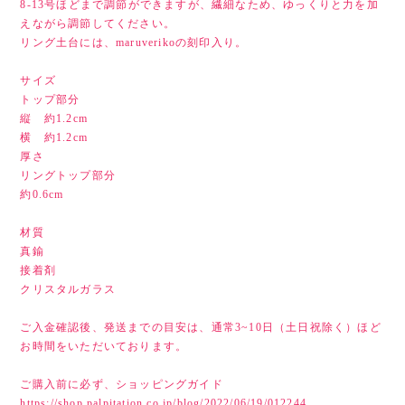
8-13号ほどまで調節ができますが、繊細なため、ゆっくりと力を加
えながら調節してください。
リング土台には、maruverikoの刻印入り。
サイズ
トップ部分
縦 約1.2cm
横 約1.2cm
厚さ
リングトップ部分
約0.6cm
材質
真鍮
接着剤
クリスタルガラス
ご入金確認後、発送までの目安は、通常3~10日（土日祝除く）ほど
お時間をいただいております。
ご購入前に必ず、ショッピングガイド
https://shop.palpitation.co.jp/blog/2022/06/19/012244