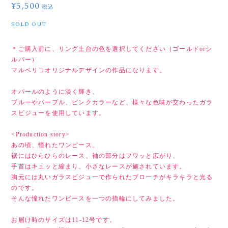
¥5,500
税込
SOLD OUT
＊ご購入前に、リング土台の色を選択してください（ゴールドorシ
ルバー）
マルベリコオリジナルデザインの作品になります。
オパールのように淡く輝き、
ブルーやパープル、ピンクカラーなど、様々な色味が交わったガラ
スビジューを使用しています。
<Production story>
あの頃、憧れたワンピース。
裾にはひらひらのレース、袖の部分はフワッと広がり、
手首はキュッと縮まり、小さなレースが施されています。
胸元には丸いガラスビジューで作られたブローチがキラキラと光る
のです。
そんな憧れたワンピースを一つの指輪にしてみました。
お届け時のサイズは11-12号です。