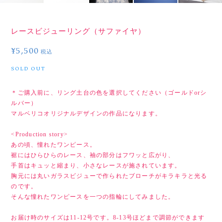
レースビジューリング（サファイヤ）
¥5,500
税込
SOLD OUT
＊ご購入前に、リング土台の色を選択してください（ゴールドorシ
ルバー）
マルベリコオリジナルデザインの作品になります。
<Production story>
あの頃、憧れたワンピース。
裾にはひらひらのレース、袖の部分はフワッと広がり、
手首はキュッと縮まり、小さなレースが施されています。
胸元には丸いガラスビジューで作られたブローチがキラキラと光る
のです。
そんな憧れたワンピースを一つの指輪にしてみました。
お届け時のサイズは11-12号です。8-13号ほどまで調節ができます