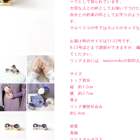
ーフとして知られています。
大切な人との絆としてお揃いでつけ
自分との約束の印としてお守りのよ
す。
マルベリコの中では小ぶりのサイズ
お届け時のサイズは11-12号です。
8-13号ほどまで調節ができますが
てください。
リング土台には、maruverikoの刻印
サイズ
トップ部分
縦 約1.2cm
横 約2.7cm
厚さ
リング腕部分込み
約2.4cm
材質
真鍮
クリスタルガラス