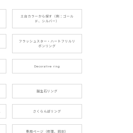
土台カラーから探す（例：ゴール
ド、シルバー）
フラッシュスター・ハートフリルリ
ボンリング
Decorative ring
誕生石リング
ス
さくらんぼリング
専用ページ（修理、同封）