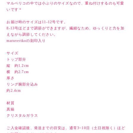
マルベリコの中では小ぶりのサイズなので、重ね付けするのも可愛
いです＊
お届け時のサイズは11-12号です。
8-13号ほどまで調節ができますが、繊細なため、ゆっくりと力を加
えながら調節してください。
maruverikoの刻印入り
サイズ
トップ部分
縦 約1.2cm
横 約2.7cm
厚さ
リング腕部分込み
約2.4cm
材質
真鍮
クリスタルガラス
ご入金確認後、発送までの目安は、通常3~10日（土日祝除く）ほど