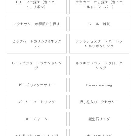
モチーフで探す（例：ハー
土台カラーから探す（例：ゴ
ト、リボン）
ールド、シルバー）
アクセサリーの種類から探す
シール・雑貨
ビックハートのリング&ネック
フラッシュスター・ハートフ
レス
リルリボンリング
レースビジュー・ラウンドリン
キラキラフラワー・クローバ
グ
ーリング
ビーズのアクセサリー
Decorative ring
ガーリーハートリング
押し花入りアクセサリー
キーチャーム
誕生石リング
エレガントフラワーリング
オーロラリング