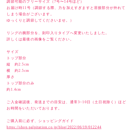
調節可能のフリーサイズ（7号〜14号ほど）
お届け時11号（調節する際、力を加えすぎますと溶接部分が外れて
しまう場合がございます。
ゆっくりと調節してくださいませ。）
リングの腕部分を、刻印入りタイプへ変更いたしました。
詳しくは最後の画像をご覧ください。
サイズ
トップ部分
縦 約2.5cm
横 約2.5cm
厚さ
トップ部分のみ
約1.4cm
ご入金確認後、発送までの目安は、通常3~10日（土日祝除く）ほど
お時間をいただいております。
ご購入前に必ず、ショッピングガイド
https://shop.palpitation.co.jp/blog/2022/06/19/012244