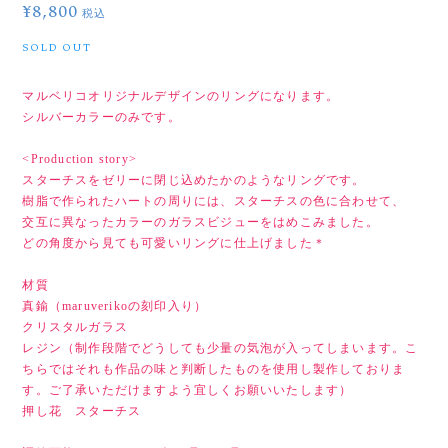
¥8,800
税込
SOLD OUT
マルベリコオリジナルデザインのリングになります。
シルバーカラーのみです。
<Production story>
スターチスをゼリーに閉じ込めたかのようなリングです。
樹脂で作られたハートの周りには、スターチスの色に合わせて、
交互に異なったカラーのガラスビジューをはめこみました。
どの角度から見ても可愛いリングに仕上げました＊
材質
真鍮（maruverikoの刻印入り）
クリスタルガラス
レジン（制作段階でどうしても少量の気泡が入ってしまいます。こ
ちらではそれも作品の味と判断したものを使用し製作しておりま
す。ご了承いただけますよう宜しくお願いいたします）
押し花 スターチス