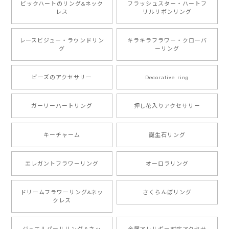
ビックハートのリング&ネック
フラッシュスター・ハートフ
レス
リルリボンリング
レースビジュー・ラウンドリン
キラキラフラワー・クローバ
グ
ーリング
ビーズのアクセサリー
Decorative ring
ガーリーハートリング
押し花入りアクセサリー
キーチャーム
誕生石リング
エレガントフラワーリング
オーロラリング
ドリームフラワーリング&ネッ
さくらんぼリング
クレス
ジュエルパールリング＆ネッ
金属アレルギー対応アクセサ