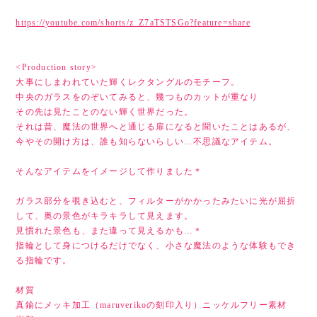
https://youtube.com/shorts/z_Z7aTSTSGo?feature=share
<Production story>
大事にしまわれていた輝くレクタングルのモチーフ。
中央のガラスをのぞいてみると、幾つものカットが重なり
その先は見たことのない輝く世界だった。
それは昔、魔法の世界へと通じる扉になると聞いたことはあるが、
今やその開け方は、誰も知らないらしい…不思議なアイテム。
そんなアイテムをイメージして作りました＊
ガラス部分を覗き込むと、フィルターがかかったみたいに光が屈折
して、奥の景色がキラキラして見えます。
見慣れた景色も、また違って見えるかも…＊
指輪として身につけるだけでなく、小さな魔法のような体験もでき
る指輪です。
材質
真鍮にメッキ加工（maruverikoの刻印入り）ニッケルフリー素材