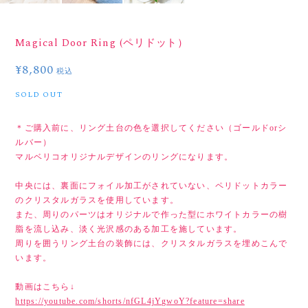
Magical Door Ring (ペリドット）
¥8,800
税込
SOLD OUT
＊ご購入前に、リング土台の色を選択してください（ゴールドorシ
ルバー）
マルベリコオリジナルデザインのリングになります。
中央には、裏面にフォイル加工がされていない、ペリドットカラー
のクリスタルガラスを使用しています。
また、周りのパーツはオリジナルで作った型にホワイトカラーの樹
脂を流し込み、淡く光沢感のある加工を施しています。
周りを囲うリング土台の装飾には、クリスタルガラスを埋めこんで
います。
動画はこちら↓
https://youtube.com/shorts/nfGL4jYgwoY?feature=share