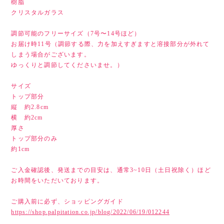
樹脂
クリスタルガラス
調節可能のフリーサイズ（7号〜14号ほど）
お届け時11号（調節する際、力を加えすぎますと溶接部分が外れて
しまう場合がございます。
ゆっくりと調節してくださいませ。）
サイズ
トップ部分
縦 約2.8cm
横 約2cm
厚さ
トップ部分のみ
約1cm
ご入金確認後、発送までの目安は、通常3~10日（土日祝除く）ほど
お時間をいただいております。
ご購入前に必ず、ショッピングガイド
https://shop.palpitation.co.jp/blog/2022/06/19/012244