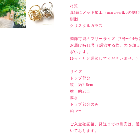
材質
真鍮にメッキ加工（maruveriko
樹脂
クリスタルガラス
調節可能のフリーサイズ（7号〜14号
お届け時11号（調節する際、力を加
ざいます。
ゆっくりと調節してくださいませ。
サイズ
トップ部分
縦 約2.8cm
横 約2cm
厚さ
トップ部分のみ
約1cm
ご入金確認後、発送までの目安は、通
いております。