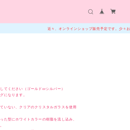
近々、オンラインショップ販売予定です。少々お待ちくださ
してください（ゴールドorシルバー）
ングになります。
れていない、クリアのクリスタルガラスを使用
作った型にホワイトカラーの樹脂を流し込み、
す。