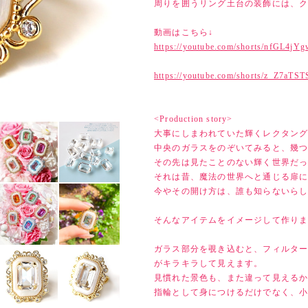
周りを囲うリング土台の装飾には、
動画はこちら↓
https://youtube.com/shorts/nfGL4jY
https://youtube.com/shorts/z_Z7aTST
<Production story>
大事にしまわれていた輝くレクタン
中央のガラスをのぞいてみると、幾
その先は見たことのない輝く世界だ
それは昔、魔法の世界へと通じる扉
今やその開け方は、誰も知らないら
そんなアイテムをイメージして作り
ガラス部分を覗き込むと、フィルタ
がキラキラして見えます。
見慣れた景色も、また違って見える
指輪として身につけるだけでなく、