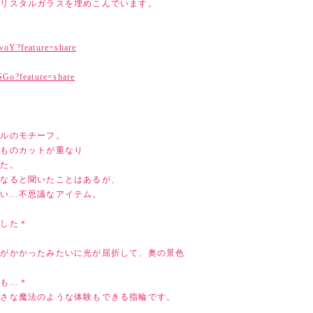
クリスタルガラスを埋めこんでいます。
gwoY?feature=share
SGo?feature=share
グルのモチーフ。
つものカットが重なり
った。
になると聞いたことはあるが、
しい…不思議なアイテム。
ました＊
ーがかかったみたいに光が屈折して、奥の景色
かも…＊
小さな魔法のような体験もできる指輪です。