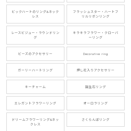
ビックハートのリング&ネック
フラッシュスター・ハートフ
レス
リルリボンリング
レースビジュー・ラウンドリン
キラキラフラワー・クローバ
グ
ーリング
ビーズのアクセサリー
Decorative ring
ガーリーハートリング
押し花入りアクセサリー
キーチャーム
誕生石リング
エレガントフラワーリング
オーロラリング
ドリームフラワーリング&ネッ
さくらんぼリング
クレス