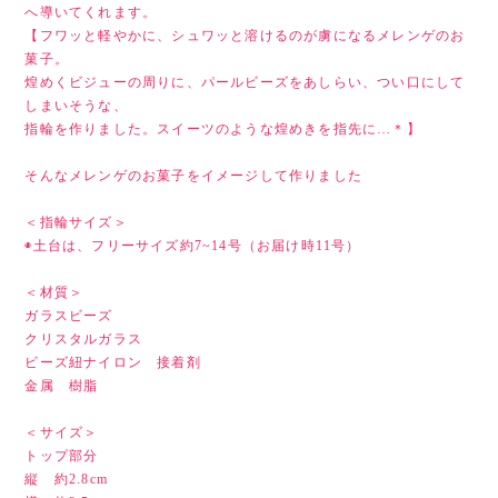
へ導いてくれます。
【フワッと軽やかに、シュワッと溶けるのが虜になるメレンゲのお
菓子。
煌めくビジューの周りに、パールビーズをあしらい、つい口にして
しまいそうな、
指輪を作りました。スイーツのような煌めきを指先に…＊】
そんなメレンゲのお菓子をイメージして作りました
＜指輪サイズ＞
◉土台は、フリーサイズ約7~14号（お届け時11号）
＜材質＞
ガラスビーズ
クリスタルガラス
ビーズ紐ナイロン 接着剤
金属 樹脂
＜サイズ＞
トップ部分
縦 約2.8cm