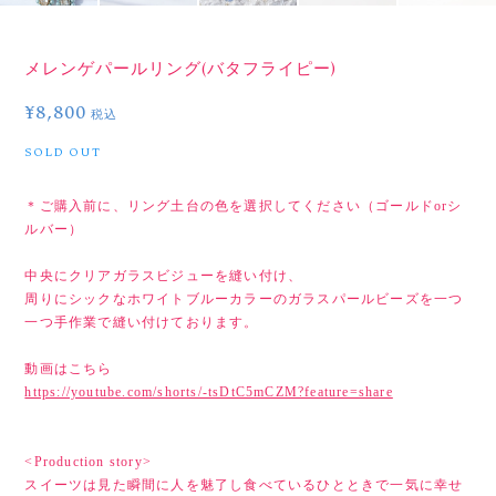
メレンゲパールリング(バタフライピー)
¥8,800
税込
SOLD OUT
＊ご購入前に、リング土台の色を選択してください（ゴールドorシ
ルバー）
中央にクリアガラスビジューを縫い付け、
周りにシックなホワイトブルーカラーのガラスパールビーズを一つ
一つ手作業で縫い付けております。
動画はこちら
https://youtube.com/shorts/-tsDtC5mCZM?feature=share
<Production story>
スイーツは見た瞬間に人を魅了し食べているひとときで一気に幸せ