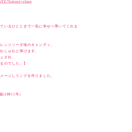
bYE?feature=share
べているひとときで一気に幸せへ導いてくれま
オレンジソーダ味のキャンディ。
ゅわしゅわと弾けます。
シュされ、
れるのでした。】
イメージしリングを作りました。
届け時11号）