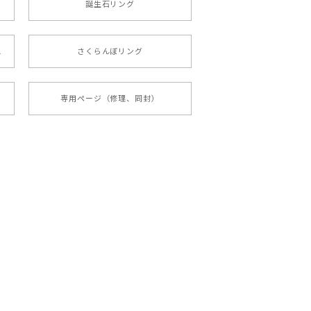
誕生石リング
ス
さくらんぼリング
専用ページ（修理、同封）