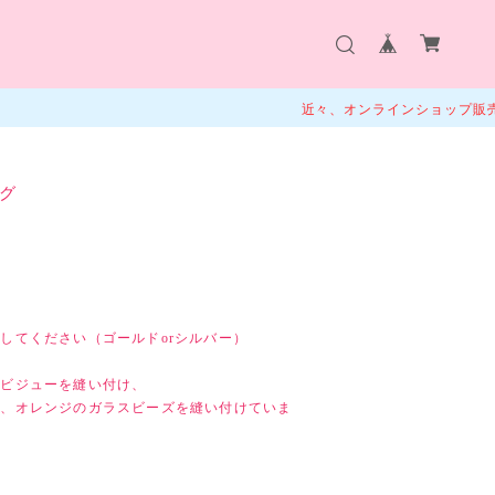
近々、オンラインショップ販売予定です
グ
してください（ゴールドorシルバー）
スビジューを縫い付け、
ー、オレンジのガラスビーズを縫い付けていま