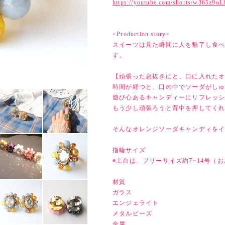
https://youtube.com/shorts/w365z9oL
<Production story>
スイーツは見た瞬間に人を魅了し食
す。
【頑張った息抜きにと、口に入れた
時間が経つと、口の中でソーダがし
遊び心あるキャンディーにリフレッ
もう少し頑張ろうと背中を押してく
そんなオレンジソーダキャンディを
指輪サイズ
◉土台は、フリーサイズ約7~14号（お
材質
ガラス
エンジェライト
メタルビーズ
金属