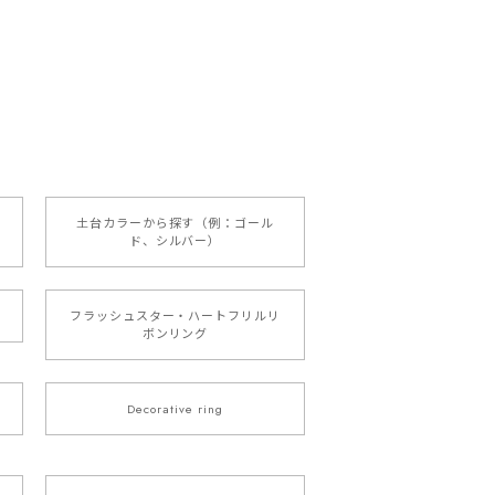
土台カラーから探す（例：ゴール
ド、シルバー）
フラッシュスター・ハートフリルリ
ボンリング
Decorative ring