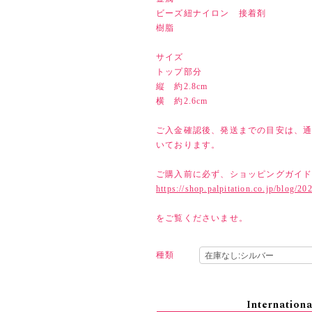
ビーズ紐ナイロン 接着剤
樹脂
サイズ
トップ部分
縦 約2.8cm
横 約2.6cm
ご入金確認後、発送までの目安は、通
いております。
ご購入前に必ず、ショッピングガイ
https://shop.palpitation.co.jp/blog/2
をご覧くださいませ。
種類
Internationa