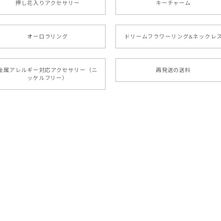
押し花入りアクセサリー
キーチャーム
オーロラリング
ドリームフラワーリング&ネックレ
金属アレルギー対応アクセサリー（ニ
再発送の送料
ッケルフリー）