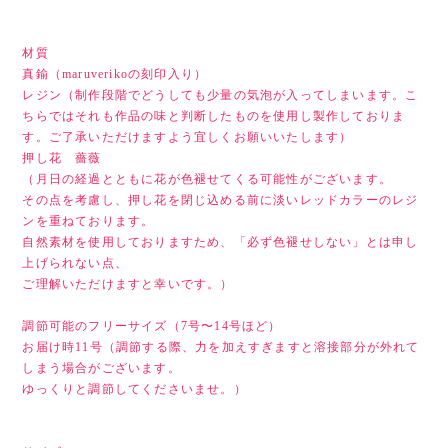
材質
真鍮（maruverikoの刻印入り）
レジン（制作段階でどうしても少量の気泡が入ってしまいます。こ
ちらではそれも作品の味と判断したものを使用し製作しておりま
す。ご了承いただけますよう宜しくお願いいたします）
押し花 薔薇
（月日の経過とともに花が色褪せてくる可能性がございます。
その点を考慮し、押し花を閉じ込める前に淡いレッドカラーのレジ
ンを重ねております。
自然素材を使用しておりますため、「必ず色褪せしない」とは申し
上げられない点、
ご理解いただけますと幸いです。）
調節可能のフリーサイズ（7号〜14号ほど）
お届け時11号（調節する際、力を加えすぎますと溶接部分が外れて
しまう場合がございます。
ゆっくりと調節してくださいませ。）