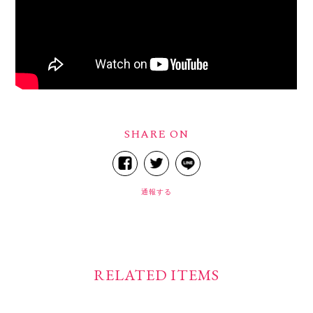
SHARE ON
通報する
RELATED ITEMS