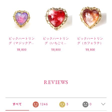
ビックハートリン
ビックハートリン
ビックハートリン
グ（マジックアワ
グ（いちごミル
グ（カフェラテ）
ー）
ク）
¥8,800
¥8,800
¥8,800
REVIEWS
すべて
1246
5
0