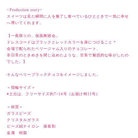
<Production story>
スイーツは見た瞬間に人を魅了し食べているひとときで一気に幸せ
へ導いてくれます。
【一夜限りの、仮面舞踏会。
ドレスコードはブラックとレッドカラーを身につけること＊
会場で配られたベリージャム入りのチョコレート、
非日常のときめきを閉じ込めたような、甘美で魅惑的な味がしたの
でした。】
そんなベリーブラックチョコをイメージしました。
＜指輪サイズ＞
◉土台は、フリーサイズ約7~14号（お届け時11号）
＜材質＞
ガラスビーズ
クリスタルガラス
ビーズ紐ナイロン 接着剤
金属 樹脂