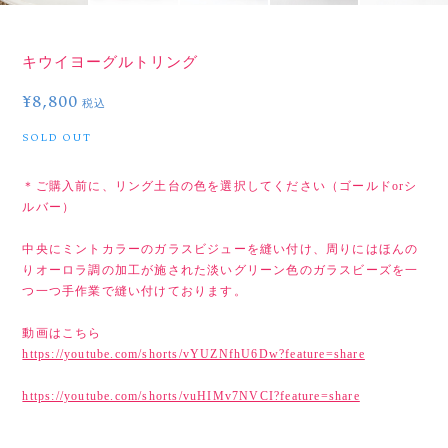
キウイヨーグルトリング
¥8,800
税込
SOLD OUT
＊ご購入前に、リング土台の色を選択してください（ゴールドorシ
ルバー）
中央にミントカラーのガラスビジューを縫い付け、周りにはほんの
りオーロラ調の加工が施された淡いグリーン色のガラスビーズを一
つ一つ手作業で縫い付けております。
動画はこちら
https://youtube.com/shorts/vYUZNfhU6Dw?feature=share
https://youtube.com/shorts/vuHIMv7NVCI?feature=share