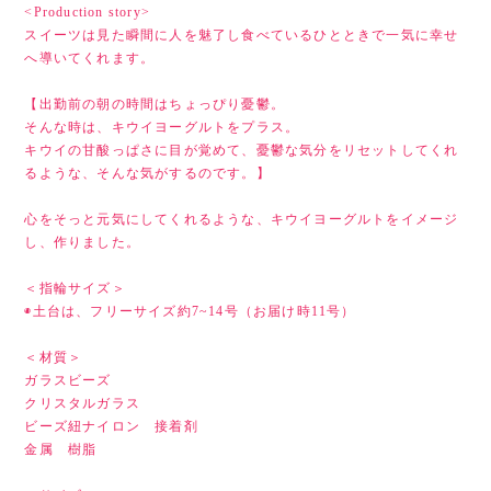
<Production story>
スイーツは見た瞬間に人を魅了し食べているひとときで一気に幸せ
へ導いてくれます。
【出勤前の朝の時間はちょっぴり憂鬱。
そんな時は、キウイヨーグルトをプラス。
キウイの甘酸っぱさに目が覚めて、憂鬱な気分をリセットしてくれ
るような、そんな気がするのです。】
心をそっと元気にしてくれるような、キウイヨーグルトをイメージ
し、作りました。
＜指輪サイズ＞
◉土台は、フリーサイズ約7~14号（お届け時11号）
＜材質＞
ガラスビーズ
クリスタルガラス
ビーズ紐ナイロン 接着剤
金属 樹脂