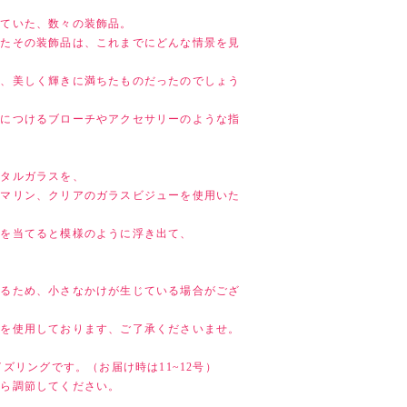
せていた、数々の装飾品。
けたその装飾品は、これまでにどんな情景を見
え、美しく輝きに満ちたものだったのでしょう
身につけるブローチやアクセサリーのような指
スタルガラスを、
アマリン、クリアのガラスビジューを使用いた
光を当てると模様のように浮き出て、
いるため、小さなかけが生じている場合がござ
のを使用しております、ご了承くださいませ。
イズリングです。（お届け時は11~12号）
がら調節してください。