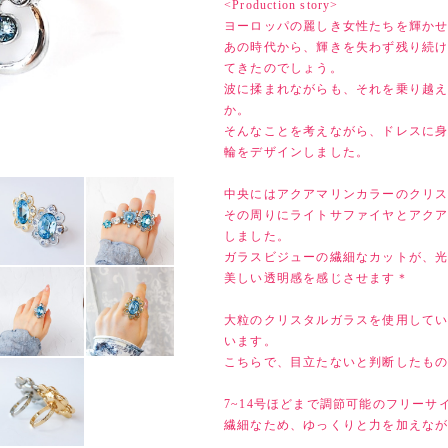
<Production story>
ヨーロッパの麗しき女性たちを輝か
あの時代から、輝きを失わず残り続
てきたのでしょう。
波に揉まれながらも、それを乗り越
か。
そんなことを考えながら、ドレスに
輪をデザインしました。
中央にはアクアマリンカラーのクリ
その周りにライトサファイヤとアク
しました。
ガラスビジューの繊細なカットが、
美しい透明感を感じさせます＊
大粒のクリスタルガラスを使用して
います。
こちらで、目立たないと判断したも
7~14号ほどまで調節可能のフリーサ
繊細なため、ゆっくりと力を加えな