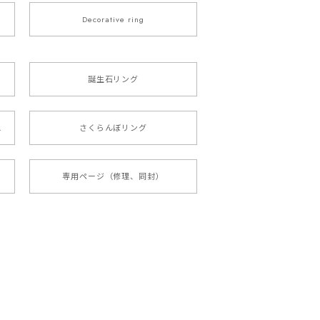
Decorative ring
誕生石リング
ス
さくらんぼリング
専用ページ（修理、同封）