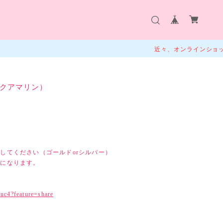
近々、オンラインショップ販売予定
クアマリン）
してください（ゴールドorシルバー）
品になります。
uc4?feature=share