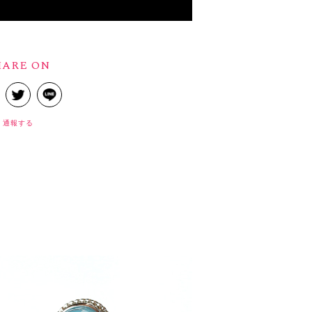
HARE ON
通報する