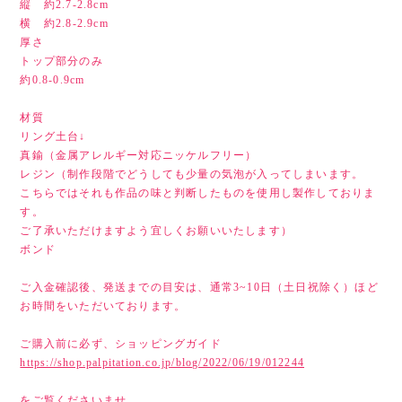
縦 約2.7-2.8cm
横 約2.8-2.9cm
厚さ
トップ部分のみ
約0.8-0.9cm
材質
リング土台↓
真鍮（金属アレルギー対応ニッケルフリー）
レジン（制作段階でどうしても少量の気泡が入ってしまいます。
こちらではそれも作品の味と判断したものを使用し製作しておりま
す。
ご了承いただけますよう宜しくお願いいたします）
ボンド
ご入金確認後、発送までの目安は、通常3~10日（土日祝除く）ほど
お時間をいただいております。
ご購入前に必ず、ショッピングガイド
https://shop.palpitation.co.jp/blog/2022/06/19/012244
をご覧くださいませ。