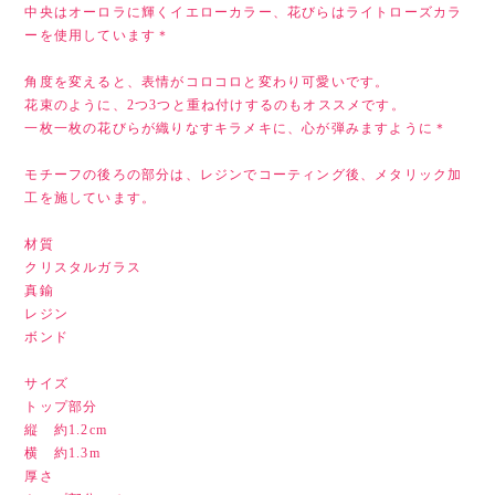
中央はオーロラに輝くイエローカラー、花びらはライトローズカラ
ーを使用しています＊
角度を変えると、表情がコロコロと変わり可愛いです。
花束のように、2つ3つと重ね付けするのもオススメです。
一枚一枚の花びらが織りなすキラメキに、心が弾みますように＊
モチーフの後ろの部分は、レジンでコーティング後、メタリック加
工を施しています。
材質
クリスタルガラス
真鍮
レジン
ボンド
サイズ
トップ部分
縦 約1.2cm
横 約1.3m
厚さ