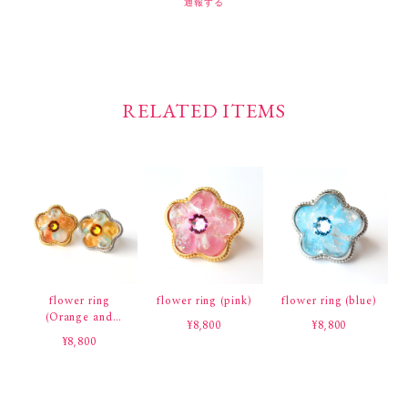
通報する
RELATED ITEMS
flower ring
flower ring (pink)
flower ring (blue)
(Orange and
¥8,800
¥8,800
Blue)
¥8,800